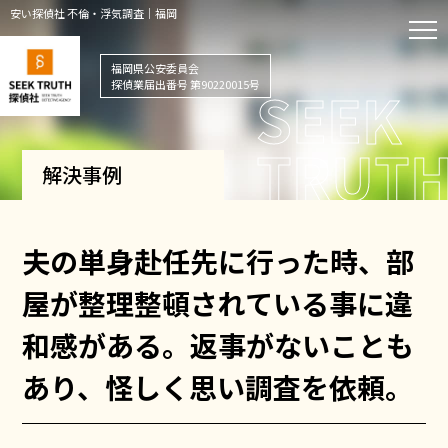
安い探偵社 不倫・浮気調査｜福岡
福岡県公安委員会
探偵業届出番号 第90220015号
解決事例
夫の単身赴任先に行った時、部
屋が整理整頓されている事に違
和感がある。返事がないことも
あり、怪しく思い調査を依頼。