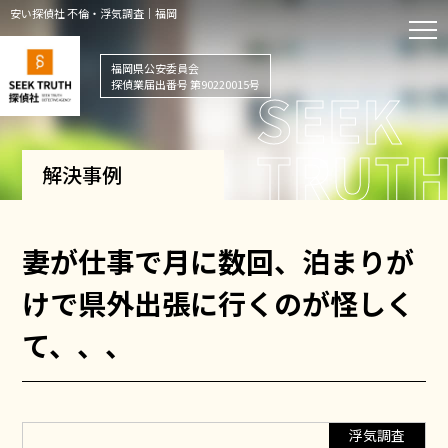
安い探偵社 不倫・浮気調査｜福岡
福岡県公安委員会
探偵業届出番号 第90220015号
解決事例
妻が仕事で月に数回、泊まりが
けで県外出張に行くのが怪しく
て、、、
浮気調査