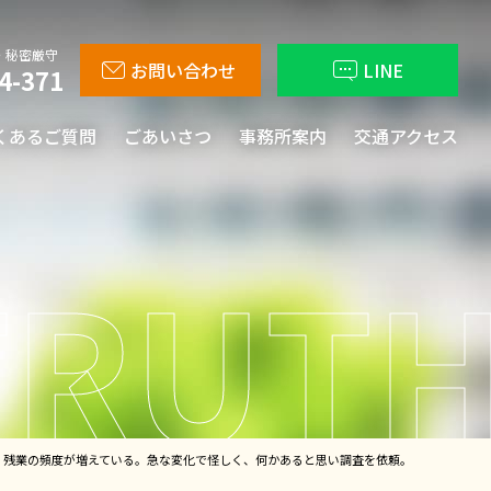
・秘密厳守
お問い合わせ
LINE
4-371
くあるご質問
ごあいさつ
事務所案内
交通アクセス
、残業の頻度が増えている。急な変化で怪しく、何かあると思い調査を依頼。