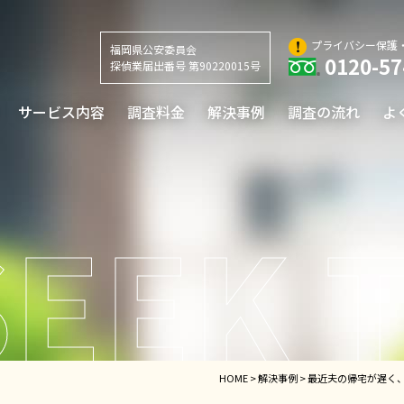
プライバシー保護
福岡県公安委員会
0120-57
探偵業届出番号 第90220015号
サービス内容
調査料金
解決事例
調査の流れ
よ
HOME
>
解決事例
>
最近夫の帰宅が遅く