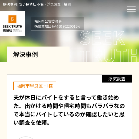
解決事例 | 安い探偵社 不倫・浮気調査｜福岡
福岡県公安委員会
探偵業届出番号 第90220015号
解決事例
浮気調査
福岡市早良区・I様
夫が休日にバイトをすると言って働き始め
た。出かける時間や帰宅時間もバラバラなの
で本当にバイトしているのか確認したいと思
い調査を依頼。